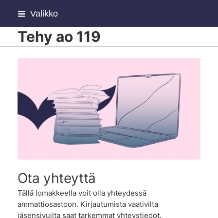
Siirry
Valikko
sivun
Tehy ao 119
sisältöön
Ota yhteyttä
Tällä lomakkeella voit olla yhteydessä
ammattiosastoon. Kirjautumista vaativilta
jäsensivuilta saat tarkemmat yhteystiedot.